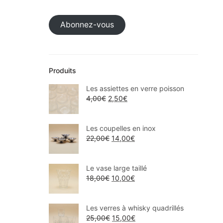
Abonnez-vous
Produits
Les assiettes en verre poisson
4,00
€
2,50
€
Les coupelles en inox
22,00
€
14,00
€
Le vase large taillé
18,00
€
10,00
€
Les verres à whisky quadrillés
25,00
€
15,00
€