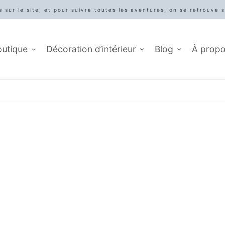
 sur le site, et pour suivre toutes les aventures, on se retrouve 
outique
Décoration d’intérieur
Blog
À prop