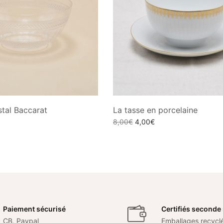
stal Baccarat
La tasse en porcelaine
Le
Le
8,00
€
4,00
€
prix
prix
Ajouter au panier
er
initial
actuel
était :
est :
8,00€.
4,00€.
Paiement sécurisé
Certifiés seconde
CB, Paypal
Emballages recycl