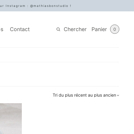
sur Instagram : @mathiasbonstudio !
Chercher
Panier
os
Contact
0