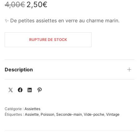
4,00
€
2,50
€
Le
Le
prix
prix
initial
actuel
✨ De petites assiettes en verre au charme marin.
était :
est :
4,00€.
2,50€.
RUPTURE DE STOCK
Description
Catégorie :
Assiettes
Étiquettes :
Assiette
,
Poisson
,
Seconde-main
,
Vide-poche
,
Vintage