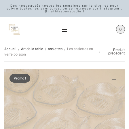
Des nouveautés toutes les semaines sur le site, et pour
suivre toutes les aventures, on se retrouve sur Instagram :
@mathiasbonstudio !
0
Accueil
/
Art de la table
/
Assiettes
/
Les assiettes en
Produit
précédent
verre poisson
Promo !