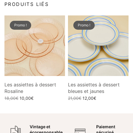
PRODUITS LIÉS
Promo !
Promo !
Les assiettes à dessert
Les assiettes à dessert
Rosaline
bleues et jaunes
Le prix
Le prix
Le prix
Le prix
18,00
€
10,00
€
21,00
€
12,00
€
initial
actuel
initial
actuel
Ajouter au panier
Ajouter au panier
était :
est :
était :
est :
18,00€.
10,00€.
21,00€.
12,00€.
Vintage et
Paiement
écoresponsable
sécurisé