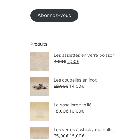
Abonnez-vous
Produits
Les assiettes en verre poisson
4,00
€
2,50
€
Les coupelles en inox
22,00
€
14,00
€
Le vase large taillé
18,00
€
10,00
€
Les verres à whisky quadrillés
25,00
€
15,00
€