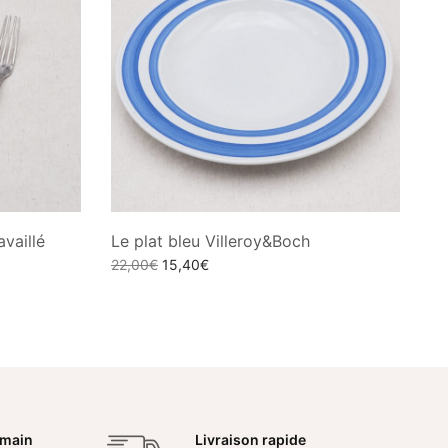
availlé
Le plat bleu Villeroy&Boch
Le prix
Le prix
22,00
€
15,40
€
initial
actuel
Ajouter au panier
était :
est :
22,00€.
15,40€.
 main
Livraison rapide