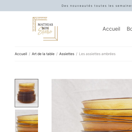
Des nouveautés toutes les semaines
Accueil
B
Accueil
/
Art de la table
/
Assiettes
/
Les assiettes ambrées