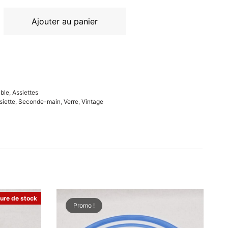
Ajouter au panier
able
,
Assiettes
siette
,
Seconde-main
,
Verre
,
Vintage
ure de stock
Promo !