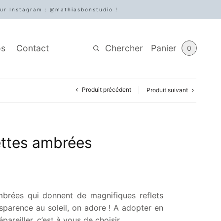
sur Instagram : @mathiasbonstudio !
Chercher
Panier
os
Contact
0
Produit précédent
Produit suivant
ettes ambrées
mbrées qui donnent de magnifiques reflets
nsparence au soleil, on adore ! A adopter en
pareiller, c’est à vous de choisir.