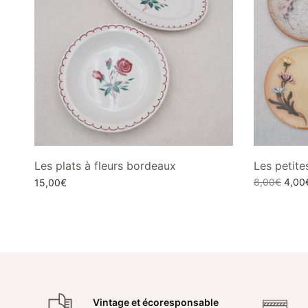
Les plats à fleurs bordeaux
Les petite
Le
8,00
€
4,00
15,00
€
prix
Choix des o
Choix des options
initial
était 
8,00
Vintage et écoresponsable