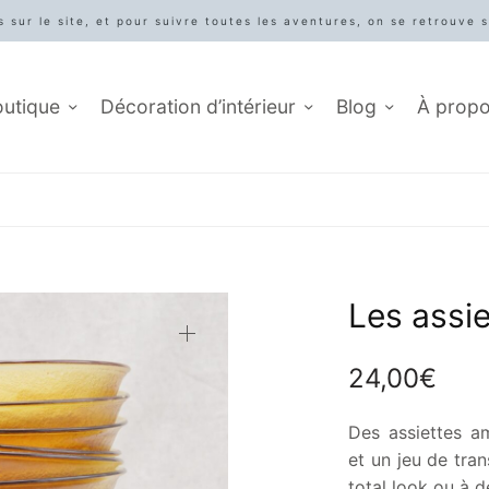
 sur le site, et pour suivre toutes les aventures, on se retrouve 
outique
Décoration d’intérieur
Blog
À prop
Les assi
24,00
€
Des assiettes a
et un jeu de tra
total look ou à dé