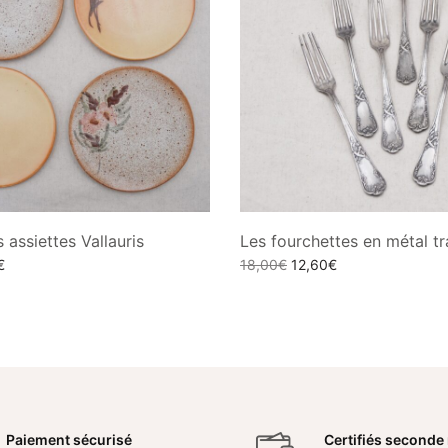
s assiettes Vallauris
Les fourchettes en métal tr
Le
Le prix
Le prix
€
18,00
€
12,60
€
prix
initial
actuel
ptions
Lire la suite
actuel
était :
est :
:
est :
18,00€.
12,60€.
€.
4,00€.
Paiement sécurisé
Certifiés seconde