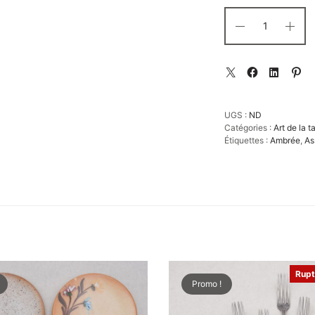
UGS :
ND
Catégories :
Art de la t
Étiquettes :
Ambrée
,
As
Rupt
Promo !