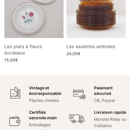
Les plats à fleurs
Les assiettes ambrées
bordeaux
24,00
€
15,00
€
Choix des options
Choix des options
Vintage et
Paiement
écoresponsable
sécurisé
Pépites chinées
CB, Paypal
Certifiés
Livraison rapide
seconde main
Mondial Relay ou
Emballages
Colissimo