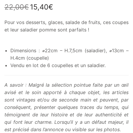
22,00
€
15,40
€
Le prix
Le prix
initial
actuel
était :
est :
Pour vos desserts, glaces, salade de fruits, ces coupes
22,00€.
15,40€.
et leur saladier pomme sont parfaits !
Dimensions : ⌀22cm – H.7,5cm (saladier), ⌀13cm –
H.4cm (coupelle)
Vendu en lot de 6 coupelles et un saladier.
A savoir : Malgré la sélection pointue faite par un œil
avisé et le soin apporté à chaque objet, les articles
sont vintages et/ou de seconde main et peuvent, par
conséquent, présenter quelques traces du temps, qui
témoignent de leur histoire et de leur authenticité et
qui font leur charme. Lorsqu’il y a un défaut majeur, il
est précisé dans l’annonce ou visible sur les photos.