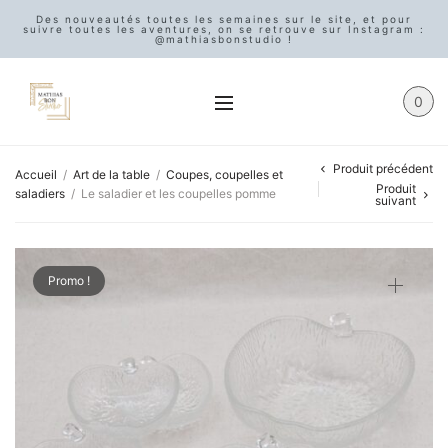
Des nouveautés toutes les semaines sur le site, et pour
suivre toutes les aventures, on se retrouve sur Instagram :
@mathiasbonstudio !
0
Produit précédent
Accueil
/
Art de la table
/
Coupes, coupelles et
Produit
saladiers
/
Le saladier et les coupelles pomme
suivant
Promo !