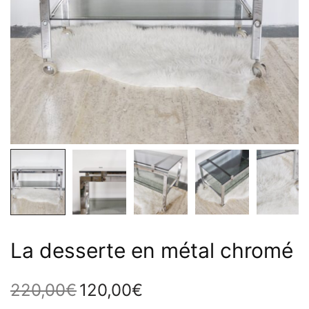
La desserte en métal chromé
220,00
€
120,00
€
Le prix
Le prix
initial
actuel