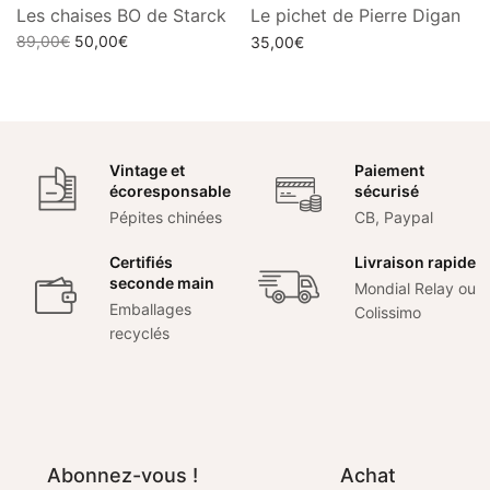
Les chaises BO de Starck
Le pichet de Pierre Digan
Le prix
Le prix
89,00
€
50,00
€
35,00
€
initial
actuel
Choix des options
Ajouter au panier
était :
est :
89,00€.
50,00€.
Vintage et
Paiement
écoresponsable
sécurisé
Pépites chinées
CB, Paypal
Certifiés
Livraison rapide
seconde main
Mondial Relay ou
Emballages
Colissimo
recyclés
Abonnez-vous !
Achat