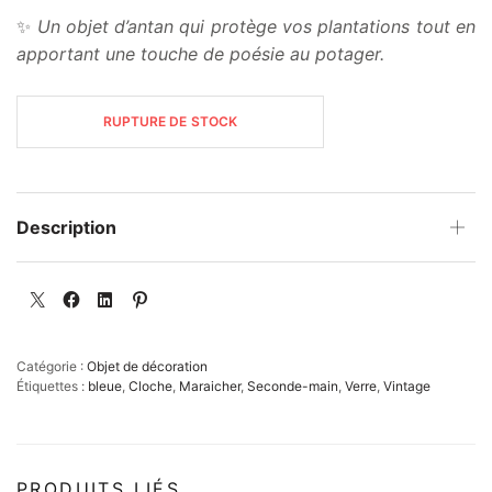
était :
est :
✨
Un objet d’antan qui protège vos plantations tout en
49,00€.
29,00€.
apportant une touche de poésie au potager.
RUPTURE DE STOCK
Description
Catégorie :
Objet de décoration
Étiquettes :
bleue
,
Cloche
,
Maraicher
,
Seconde-main
,
Verre
,
Vintage
PRODUITS LIÉS