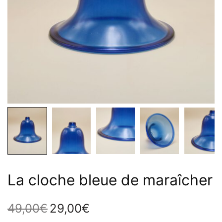
La cloche bleue de maraîcher
49,00
€
29,00
€
Le prix
Le prix
initial
actuel