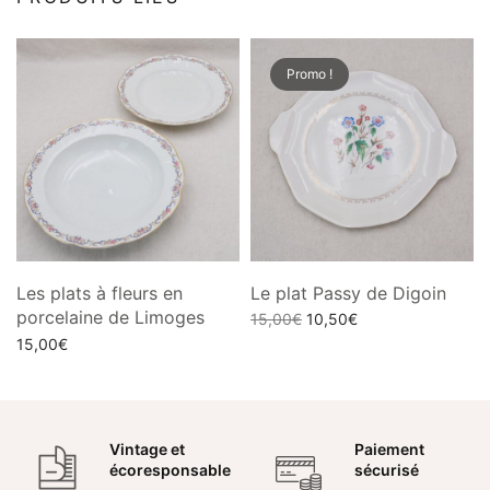
Promo !
Les plats à fleurs en
Le plat Passy de Digoin
porcelaine de Limoges
Le prix
Le prix
15,00
€
10,50
€
initial
actuel
15,00
€
Ajouter au panier
était :
est :
Choix des options
15,00€.
10,50€.
Vintage et
Paiement
écoresponsable
sécurisé