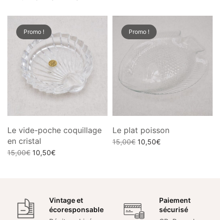
Promo !
Promo !
Le vide-poche coquillage
Le plat poisson
en cristal
Le prix
Le prix
15,00
€
10,50
€
Le prix
Le prix
initial
actuel
15,00
€
10,50
€
Ajouter au panier
initial
actuel
était :
est :
Ajouter au panier
était :
est :
15,00€.
10,50€.
15,00€.
10,50€.
Vintage et
Paiement
écoresponsable
sécurisé