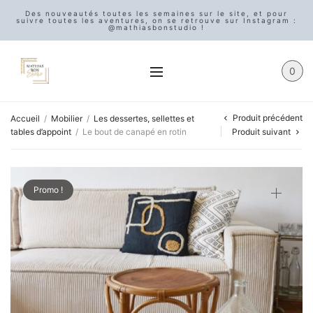
Des nouveautés toutes les semaines sur le site, et pour
suivre toutes les aventures, on se retrouve sur Instagram :
@mathiasbonstudio !
0
Produit précédent
Accueil
/
Mobilier
/
Les dessertes, sellettes et
tables d’appoint
/
Le bout de canapé en rotin
Produit suivant
Promo !