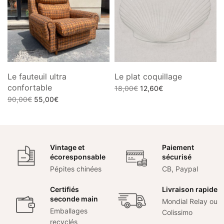
Le fauteuil ultra
Le plat coquillage
confortable
Le prix
Le prix
18,00
€
12,60
€
Le prix
Le prix
initial
actuel
90,00
€
55,00
€
Ajouter au panier
initial
actuel
était :
est :
Ajouter au panier
était :
est :
18,00€.
12,60€.
90,00€.
55,00€.
Vintage et
Paiement
écoresponsable
sécurisé
Pépites chinées
CB, Paypal
Certifiés
Livraison rapide
seconde main
Mondial Relay ou
Emballages
Colissimo
recyclés