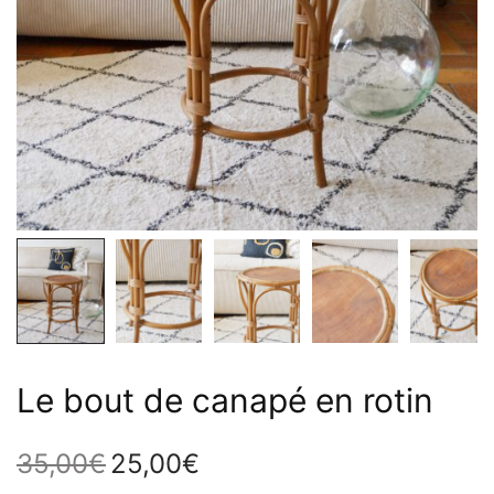
Le bout de canapé en rotin
35,00
€
25,00
€
Le prix
Le prix
initial
actuel