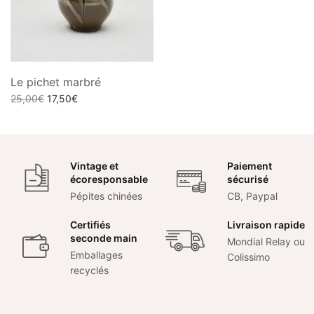
Le pichet marbré
Le prix
Le prix
25,00
€
17,50
€
initial
actuel
Ajouter au panier
était :
est :
25,00€.
17,50€.
Vintage et
Paiement
écoresponsable
sécurisé
Pépites chinées
CB, Paypal
Certifiés
Livraison rapide
seconde main
Mondial Relay ou
Emballages
Colissimo
recyclés