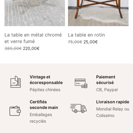
La table en métal chromé
La table en rotin
et verre fumé
Le prix
Le prix
75,00
€
25,00
€
Le prix
Le prix
initial
actuel
380,00
€
220,00
€
Ajouter au panier
initial
actuel
était :
est :
Ajouter au panier
était :
est :
75,00€.
25,00€.
380,00€.
220,00€.
Vintage et
Paiement
écoresponsable
sécurisé
Pépites chinées
CB, Paypal
Certifiés
Livraison rapide
seconde main
Mondial Relay ou
Emballages
Colissimo
recyclés