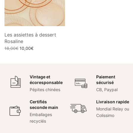
Les assiettes à dessert
Rosaline
Le prix
Le prix
18,00
€
10,00
€
initial
actuel
Ajouter au panier
était :
est :
18,00€.
10,00€.
Vintage et
Paiement
écoresponsable
sécurisé
Pépites chinées
CB, Paypal
Certifiés
Livraison rapide
seconde main
Mondial Relay ou
Emballages
Colissimo
recyclés