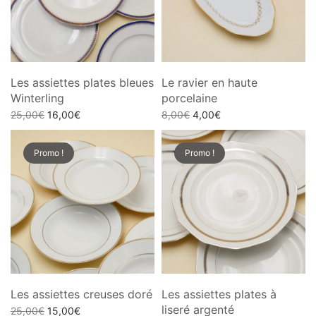
Les assiettes plates bleues
Le ravier en haute
Winterling
porcelaine
Le prix
Le prix
Le
Le
25,00
€
16,00
€
8,00
€
4,00
€
initial
actuel
prix
prix
Ajouter au panier
Lire la suite
était :
est :
initial
actuel
Promo !
Promo !
25,00€.
16,00€.
était :
est :
8,00€.
4,00€.
Les assiettes creuses doré
Les assiettes plates à
liseré argenté
Le prix
Le prix
25,00
€
15,00
€