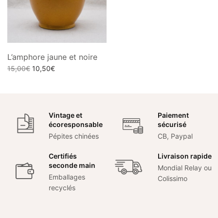
L’amphore jaune et noire
Le prix
Le prix
15,00
€
10,50
€
initial
actuel
Ajouter au panier
était :
est :
15,00€.
10,50€.
Vintage et
Paiement
écoresponsable
sécurisé
Pépites chinées
CB, Paypal
Certifiés
Livraison rapide
seconde main
Mondial Relay ou
Emballages
Colissimo
recyclés