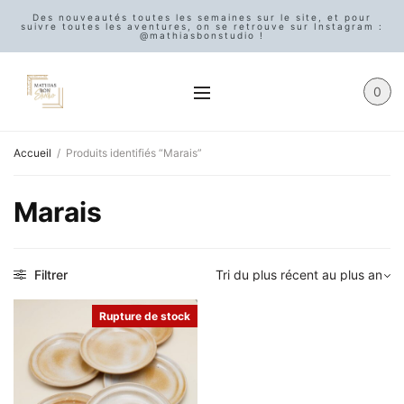
Des nouveautés toutes les semaines sur le site, et pour
suivre toutes les aventures, on se retrouve sur Instagram :
@mathiasbonstudio !
0
Accueil
/
Produits identifiés “Marais”
Marais
Filtrer
Rupture de stock