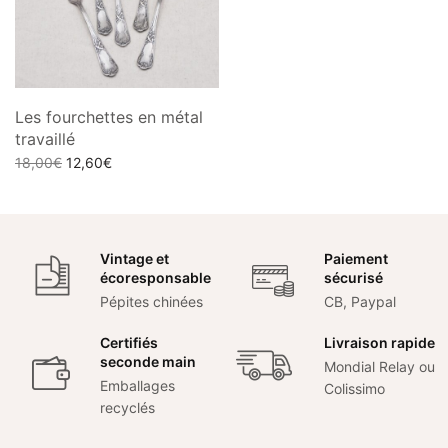
Les fourchettes en métal
travaillé
Le prix
Le prix
18,00
€
12,60
€
initial
actuel
Lire la suite
était :
est :
18,00€.
12,60€.
Vintage et
Paiement
écoresponsable
sécurisé
Pépites chinées
CB, Paypal
Certifiés
Livraison rapide
seconde main
Mondial Relay ou
Emballages
Colissimo
recyclés