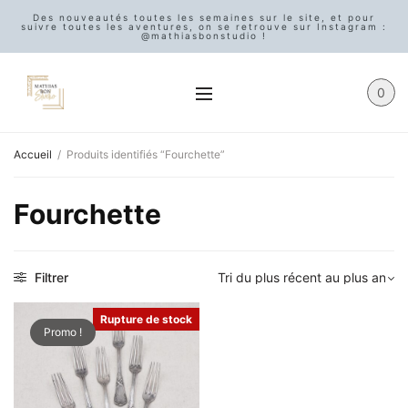
Des nouveautés toutes les semaines sur le site, et pour
suivre toutes les aventures, on se retrouve sur Instagram :
@mathiasbonstudio !
0
Accueil
/
Produits identifiés “Fourchette”
Fourchette
Filtrer
Rupture de stock
Promo !