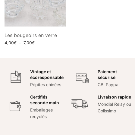
Les bougeoirs en verre
Plage
4,00
€
–
7,00
€
de
Choix des options
prix :
4,00€
à
Vintage et
Paiement
7,00€
écoresponsable
sécurisé
Pépites chinées
CB, Paypal
Certifiés
Livraison rapide
seconde main
Mondial Relay ou
Emballages
Colissimo
recyclés