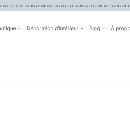
 sur le site, et pour suivre toutes les aventures, on se retrouve 
outique
Décoration d’intérieur
Blog
À prop