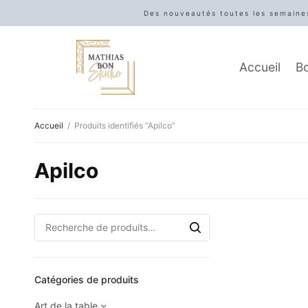
Des nouveautés toutes les semaines
Accueil
B
Accueil
/
Produits identifiés “Apilco”
Apilco
Catégories de produits
Art de la table