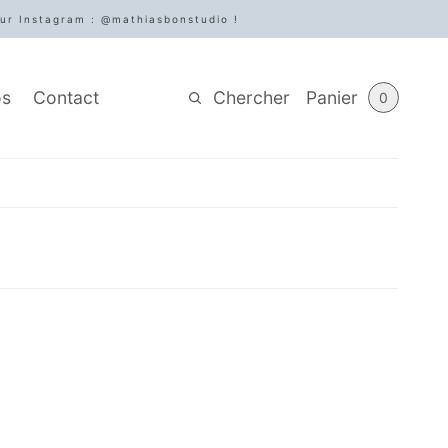
sur Instagram : @mathiasbonstudio !
Chercher
Panier
os
Contact
0