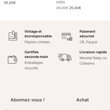
rotin
35,00
€
Le prix
Le prix
35,00
€
25,00
€
Ajouter au panier
initial
actuel
Lire la suite
était :
est :
35,00€.
25,00€.
Vintage et
Paiement
écoresponsable
sécurisé
Pépites chinées
CB, Paypal
Certifiés
Livraison rapide
seconde main
Mondial Relay ou
Emballages
Colissimo
recyclés
Abonnez-vous !
Achat