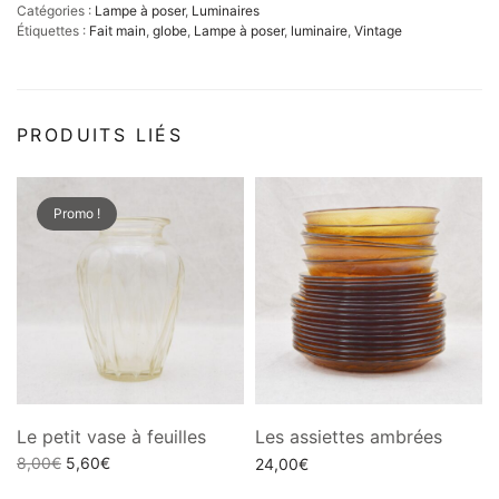
Catégories :
Lampe à poser
,
Luminaires
Étiquettes :
Fait main
,
globe
,
Lampe à poser
,
luminaire
,
Vintage
PRODUITS LIÉS
Promo !
Le petit vase à feuilles
Les assiettes ambrées
Le
Le
8,00
€
5,60
€
24,00
€
prix
prix
Ajouter au panier
Choix des options